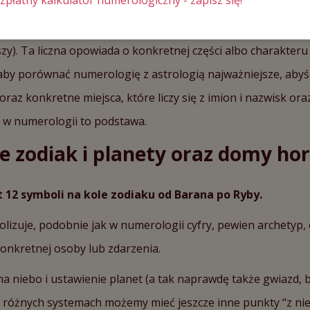
kretne miejsce w opowieści, na którą składa się portret num
uszy). Ta liczna opowiada o konkretnej części albo charakteru 
aby porównać numerologię z astrologią najważniejsze, abyś
oraz konkretne miejsca, które liczy się z imion i nazwisk ora
y w numerologii to podstawa.
e zodiak i planety oraz domy ho
12 symboli na kole zodiaku od Barana po Ryby.
izuje, podobnie jak w numerologii cyfry, pewien archetyp, 
konkretnej osoby lub zdarzenia.
a niebo i ustawienie planet (a tak naprawdę także gwiazd, 
w różnych systemach możemy mieć jeszcze inne punkty “z nieb