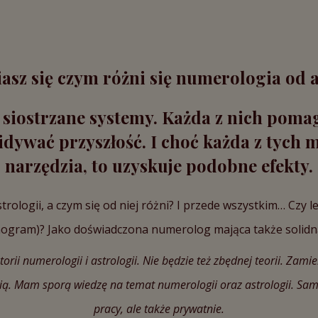
asz się czym różni się numerologia od a
 siostrzane systemy. Każda z nich pomaga
idywać przyszłość. I choć każda z tych 
narzędzia, to uzyskuje podobne efekty.
ologii, a czym się od niej różni? I przede wszystkim… Czy l
gram)? Jako doświadczona numerolog mająca także solidną
orii numerologii i astrologii. Nie będzie też zbędnej teorii. Zam
ią. Mam sporą wiedzę na temat numerologii oraz astrologii. Sama
pracy, ale także prywatnie.