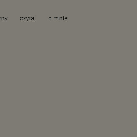
zny
czytaj
o mnie