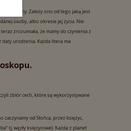
erologiczny. Zależy ono od tego jaką jest
danej osoby, albo okresie jej życia. Nie
 teraz zrozumiała, że mamy do czynienia z
z daty urodzenia. Każda litera ma
roskopu.
czyli zbiór cech, które są wykorzystywane
bo zaczynamy od Słońca, przez księżyc,
a” tj. węzły księżycowe). Każda z planet