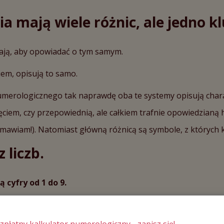
ia mają wiele różnic, ale jedno 
wają, aby opowiadać o tym samym.
em, opisują to samo.
rologicznego tak naprawdę oba te systemy opisują charakte
lęciem, czy przepowiednią, ale całkiem trafnie opowiedzianą hi
amawiam!). Natomiast główną różnicą są symbole, z których k
 liczb.
cyfry od 1 do 9.
archetyp czyli zbiór cech, które przez numerologa są późnie
dej
liczby numerologicznej
.