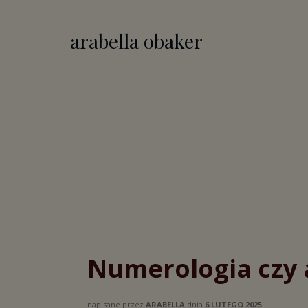
arabella obaker
Numerologia czy 
napisane przez
ARABELLA
dnia
6 LUTEGO 2025