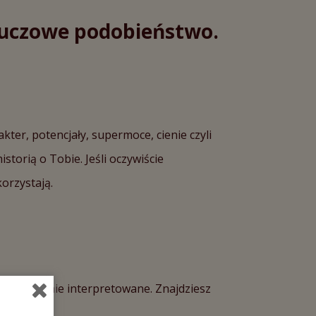
kluczowe podobieństwo.
r, potencjały, supermoce, cienie czyli
storią o Tobie. Jeśli oczywiście
orzystają.
j konkretnie interpretowane. Znajdziesz