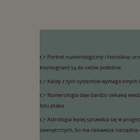
👉 Portret numerologiczny i horoskop uro
kosmogram) są do siebie podobne.
👉 Każdy z tych systemów wymaga innych i
👉 Numerologia daje bardzo ciekawą wiedzę
lotu ptaka.
👉 Astrologia lepiej sprawdza się w prog
zewnętrznych, bo ma ciekawsze narzędzia o