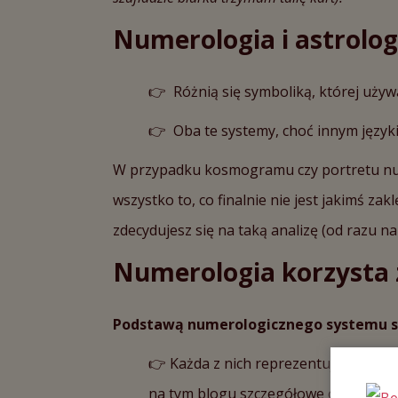
Numerologia i astrolog
👉 Różnią się symboliką, której uży
👉 Oba te systemy, choć innym języki
W przypadku kosmogramu czy portretu nume
wszystko to, co finalnie nie jest jakimś zak
zdecydujesz się na taką analizę (od razu n
Numerologia korzysta z
Podstawą numerologicznego systemu są 
👉 Każda z nich reprezentuje pewien 
na tym blogu szczegółowe opisy każ