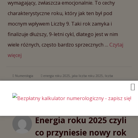
wymagający, zwłaszcza emocjonalnie. To cechy
charakterystyczne roku, który jak ten był pod
mocnym wpływem Liczby 9. Taki rok zamyka i
finalizuje dłuższy, 9-letni cykl, dlatego jest w nim
wiele różnych, często bardzo sprzecznych …
Czytaj
więcej
Numerologia
energia roku 2025
,
jaka liczba roku 2025
,
liczba
uniwersalna 2025 rok numerologia
,
podsumowanie roku 2025
Energia roku 2025 czyli
co przyniesie nowy rok